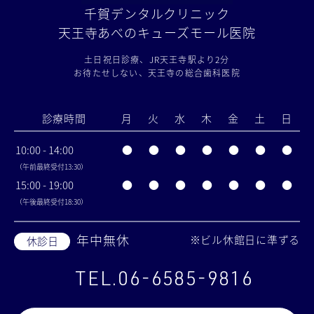
千賀デンタルクリニック
天王寺あべのキューズモール医院
土日祝日診療、JR天王寺駅より2分
お待たせしない、天王寺の総合歯科医院
診療時間
月
火
水
木
金
土
日
10:00 - 14:00
●
●
●
●
●
●
●
（午前最終受付13:30）
15:00 - 19:00
●
●
●
●
●
●
●
（午後最終受付18:30）
年中無休
※ビル休館日に準ずる
休診日
TEL.06-6585-9816