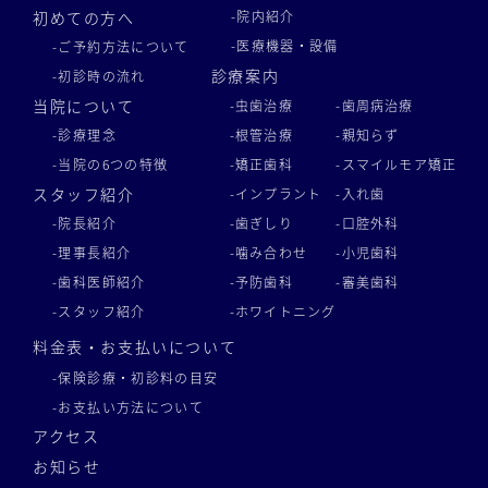
初めての方へ
-院内紹介
-医療機器・設備
-ご予約方法について
診療案内
-初診時の流れ
当院について
-虫歯治療
-歯周病治療
-診療理念
-根管治療
-親知らず
-当院の6つの特徴
-矯正歯科
-スマイルモア矯正
スタッフ紹介
-インプラント
-入れ歯
-院長紹介
-歯ぎしり
-口腔外科
-理事長紹介
-噛み合わせ
-小児歯科
-歯科医師紹介
-予防歯科
-審美歯科
-スタッフ紹介
-ホワイトニング
料金表・お支払いについて
-保険診療・初診料の目安
-お支払い方法について
アクセス
お知らせ