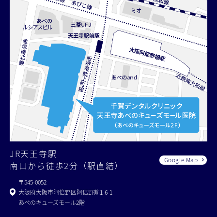
JR天王寺駅
Google Map
南口から徒歩2分（駅直結）
〒545-0052
大阪府大阪市阿倍野区阿倍野筋1-6-1
あべのキューズモール2階