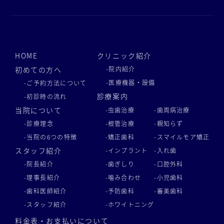
HOME
クリニック紹介
初めての方へ
-院内紹介
-医療機器・設備
-ご予約方法について
診療案内
-初診時の流れ
当院について
-虫歯治療
-歯周病治療
-診療理念
-根管治療
-親知らず
-当院の6つの特徴
-矯正歯科
-スマイルモア矯正
スタッフ紹介
-インプラント
-入れ歯
-院長紹介
-歯ぎしり
-口腔外科
-理事長紹介
-噛み合わせ
-小児歯科
-歯科医師紹介
-予防歯科
-審美歯科
-スタッフ紹介
-ホワイトニング
料金表・お支払いについて